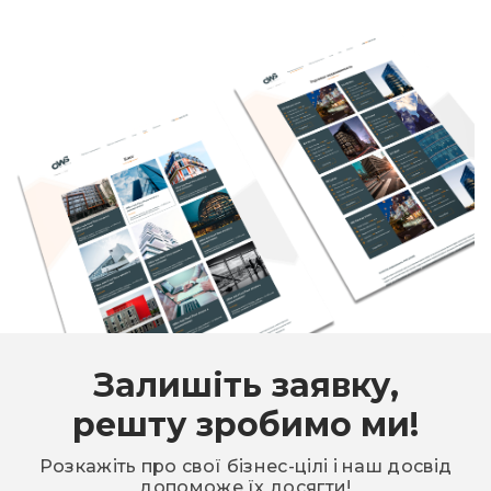
Залишіть заявку,
решту зробимо ми!
Розкажіть про свої бізнес-цілі і наш досвід
допоможе їх досягти!